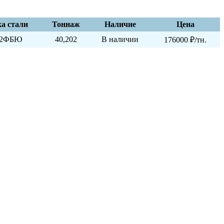
а стали
Тоннаж
Наличие
Цена
Г2ФБЮ
40,202
В наличии
176000 ₽/тн.