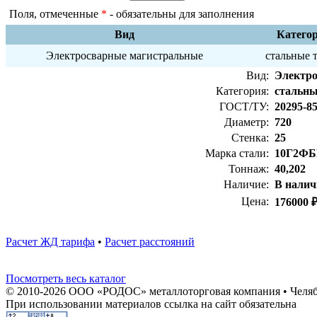
Поля, отмеченные
*
- обязательны для заполнения
Вид
Катего
Электросварные магистральные
стальные 
Вид:
Электро
Категория:
стальны
ГОСТ/ТУ:
20295-8
Диаметр:
720
Стенка:
25
Марка стали:
10Г2Ф
Тоннаж:
40,202
Наличие:
В налич
Цена:
176000 ₽
Расчет ЖД тарифа
•
Расчет расстояний
Посмотреть весь каталог
© 2010-2026 ООО «РОДОС» металлоторговая компания • Челяб
При использовании материалов ссылка на сайт обязательна