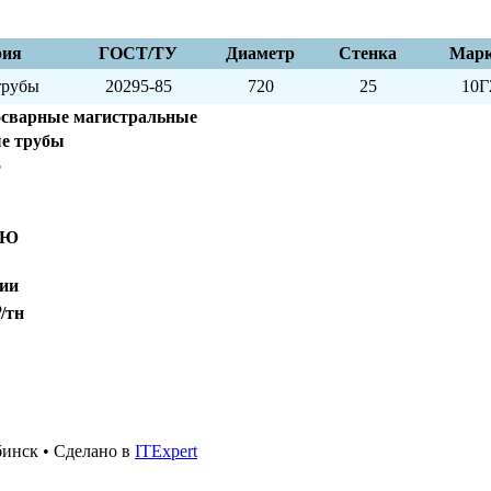
рия
ГОСТ/ТУ
Диаметр
Стенка
Марк
трубы
20295-85
720
25
10
сварные магистральные
е трубы
5
БЮ
ии
/тн
инск • Сделано в
ITExpert