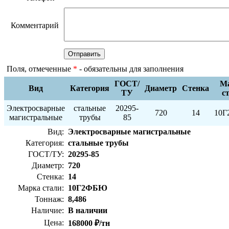
Комментарий
Поля, отмеченные
*
- обязательны для заполнения
ГОСТ/
М
Вид
Категория
Диаметр
Стенка
ТУ
с
Электросварные
стальные
20295-
720
14
10
магистральные
трубы
85
Вид:
Электросварные магистральные
Категория:
стальные трубы
ГОСТ/ТУ:
20295-85
Диаметр:
720
Стенка:
14
Марка стали:
10Г2ФБЮ
Тоннаж:
8,486
Наличие:
В наличии
Цена:
168000 ₽/тн