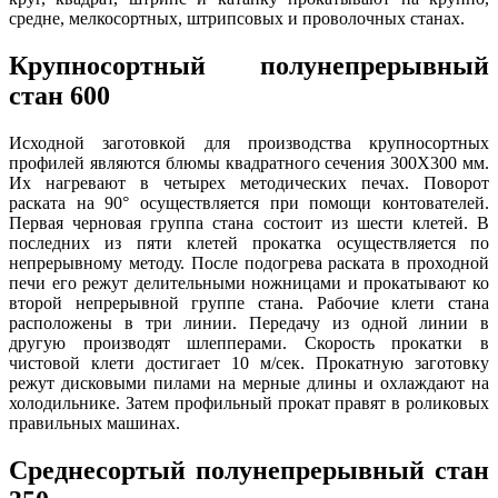
средне, мелкосортных, штрипсовых и проволочных станах.
Крупносортный полунепрерывный
стан 600
Исходной заготовкой для производства крупносортных
профилей являются блюмы квадратного сечения 300Х300 мм.
Их нагревают в четырех методических печах. Поворот
раската на 90° осуществляется при помощи контователей.
Первая черновая группа стана состоит из шести клетей. В
последних из пяти клетей прокатка осуществляется по
непрерывному методу. После подогрева раската в проходной
печи его режут делительными ножницами и прокатывают ко
второй непрерывной группе стана. Рабочие клети стана
расположены в три линии. Передачу из одной линии в
другую производят шлепперами. Скорость прокатки в
чистовой клети достигает 10 м/сек. Прокатную заготовку
режут дисковыми пилами на мерные длины и охлаждают на
холодильнике. Затем профильный прокат правят в роликовых
правильных машинах.
Среднесортый полунепрерывный стан