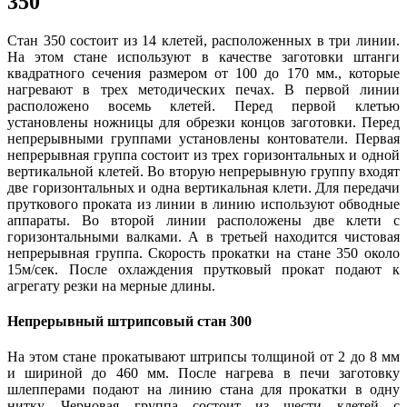
350
Стан 350 состоит из 14 клетей, расположенных в три линии.
На этом стане используют в качестве заготовки штанги
квадратного сечения размером от 100 до 170 мм., которые
нагревают в трех методических печах. В первой линии
расположено восемь клетей. Перед первой клетью
установлены ножницы для обрезки концов заготовки. Перед
непрерывными группами установлены контователи. Первая
непрерывная группа состоит из трех горизонтальных и одной
вертикальной клетей. Во вторую непрерывную группу входят
две горизонтальных и одна вертикальная клети. Для передачи
пруткового проката из линии в линию используют обводные
аппараты. Во второй линии расположены две клети с
горизонтальными валками. А в третьей находится чистовая
непрерывная группа. Скорость прокатки на стане 350 около
15м/сек. После охлаждения прутковый прокат подают к
агрегату резки на мерные длины.
Непрерывный штрипсовый стан 300
На этом стане прокатывают штрипсы толщиной от 2 до 8 мм
и шириной до 460 мм. После нагрева в печи заготовку
шлепперами подают на линию стана для прокатки в одну
нитку. Черновая группа состоит из шести клетей с