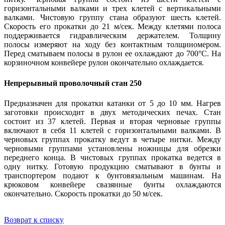
горизонтальными валками и трех клетей с вертикальными
валками. Чистовую группу стана образуют шесть клетей.
Скорость его прокатки до 21 м/сек. Между клетями полоса
поддерживается гидравлическим держателем. Толщину
полосы измеряют на ходу без контактным толщиномером.
Перед сматываем полосы в рулон ее охлаждают до 700°С. На
корзиночном конвейере рулон окончательно охлаждается.
Непрерывный проволочный стан 250
Предназначен для прокатки катанки от 5 до 10 мм. Нагрев
заготовки происходит в двух методических печах. Стан
состоит из 37 клетей. Первая и вторая черновые группы
включают в себя 11 клетей с горизонтальными валками. В
черновых группах прокатку ведут в четыре нитки. Между
черновыми группами установлены ножницы для обрезки
переднего конца. В чистовых группах прокатка ведется в
одну нитку. Готовую продукцию сматывают в бунты и
транспортером подают к бунтовязальным машинам. На
крюковом конвейере свазянные бунты охлаждаются
окончательно. Скорость прокатки до 50 м/сек.
Возврат к списку